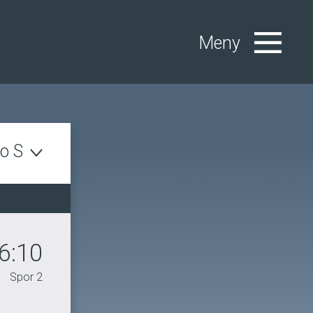
Meny
lo S
6:10
Spor 2