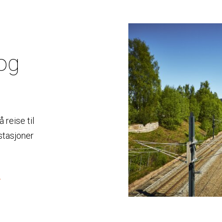
 og
 reise til
 stasjoner
.