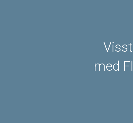
Visst
med Fl