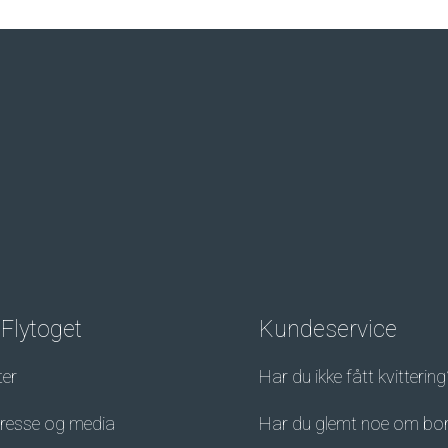
Flytoget
Kundeservice
ter
Har du ikke fått kvittering
presse og media
Har du glemt noe om bo