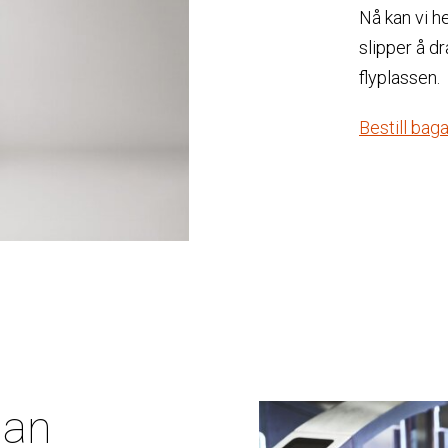
Nå kan vi h
slipper å d
flyplassen.
Bestill baga
dan