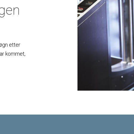
ngen
øgn etter
har kommet,