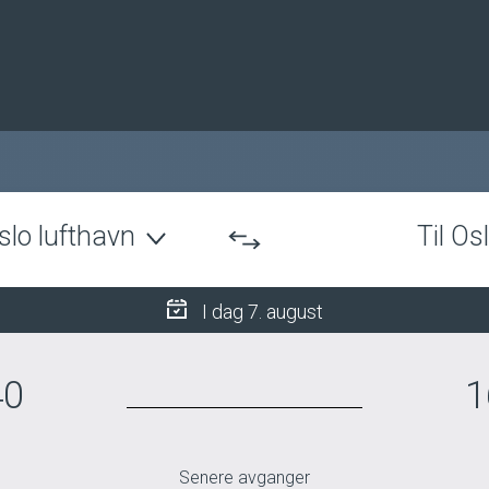
slo lufthavn
Til Os
I dag 7. august
40
1
Senere avganger