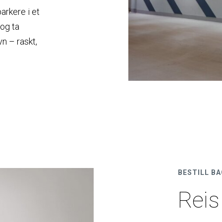
arkere i et
 og ta
vn – raskt,
BESTILL B
Reis