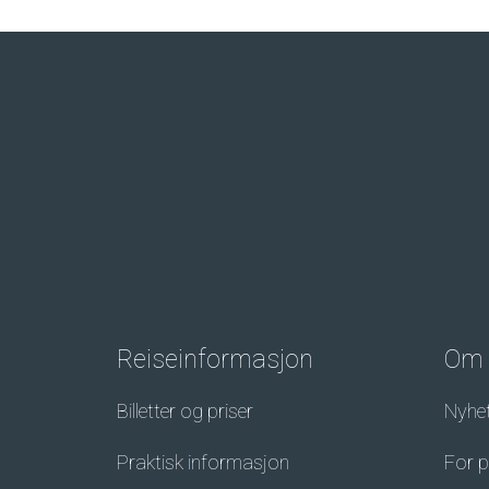
Reiseinformasjon
Om 
Billetter og priser
Nyhe
Praktisk informasjon
For 