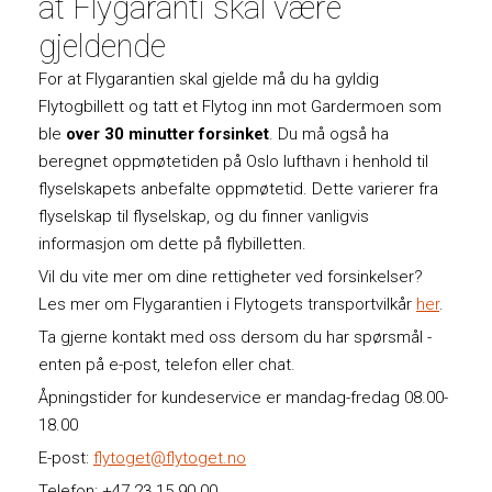
at Flygaranti skal være
gjeldende
For at Flygarantien skal gjelde må du ha gyldig
Flytogbillett og tatt et Flytog inn mot Gardermoen som
ble
over
30 minutter forsinket
. Du må også ha
beregnet oppmøtetiden på Oslo lufthavn i henhold til
flyselskapets anbefalte oppmøtetid. Dette varierer fra
flyselskap til flyselskap, og du finner vanligvis
informasjon om dette på flybilletten.
Vil du vite mer om dine rettigheter ved forsinkelser?
Les mer om Flygarantien i Flytogets transportvilkår
her
.
Ta gjerne kontakt med oss dersom du har spørsmål -
enten på e-post, telefon eller chat.
Åpningstider for kundeservice er mandag-fredag 08.00-
18.00
E-post:
flytoget@flytoget.no
Telefon: +47 23 15 90 00