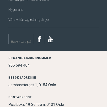
Flygaranti
Våre vilkår og retningslinjer
Besøk
Besøk
Besøk oss på
oss
på
ORGANISASJONSNUMMER
på
Youtube
965 694 404
Facebook
BESØKSADRESSE
Jernbanetorget 1, 0154 Oslo
POSTADRESSE
Postboks 19 Sentrum, 0101 Oslo