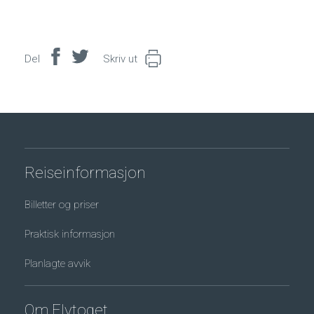
Del
Del
Del
Skriv ut
på
på
Facebook
Twitter
Reiseinformasjon
Billetter og priser
Praktisk informasjon
Planlagte avvik
Om Flytoget