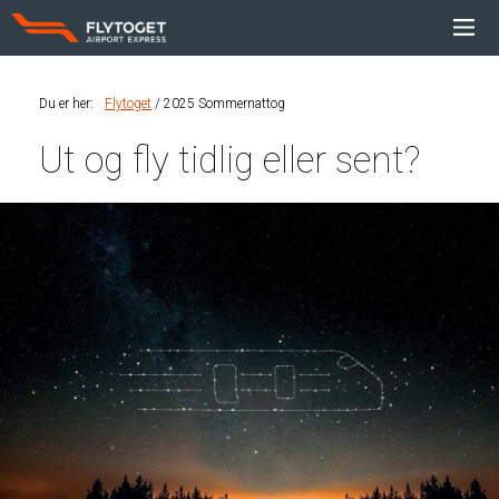
Du er her
:
Flytoget
2025 Sommernattog
Ut og fly tidlig eller sent?