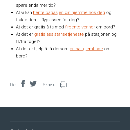
spare enda mer tid?
At vi kan
hente bagasjen din hjemme hos deg
og
frakte den til flyplassen for deg?
At det er gratis å ta med
firbente venner
om bord?
At det er
gratis assistansetjeneste
på stasjonen og
til/fra toget?
At det er hjelp å få dersom
du har glemt noe
om
bord?
Del
Del
Del
Skriv ut
på
på
Facebook
Twitter