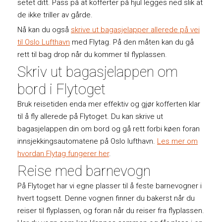
setet ditt. Pass på at kofferter på hjul legges ned slik at
de ikke triller av gårde.
Nå kan du også
skrive ut bagasjelapper allerede på vei
til Oslo Lufthavn
med Flytag. På den måten kan du gå
rett til bag drop når du kommer til flyplassen.
Skriv ut bagasjelappen om
bord i Flytoget
Bruk reisetiden enda mer effektiv og gjør kofferten klar
til å fly allerede på Flytoget. Du kan skrive ut
bagasjelappen din om bord og gå rett forbi køen foran
innsjekkingsautomatene på Oslo lufthavn.
Les mer om
hvordan Flytag fungerer her
.
Reise med barnevogn
På Flytoget har vi egne plasser til å feste barnevogner i
hvert togsett. Denne vognen finner du bakerst når du
reiser til flyplassen, og foran når du reiser fra flyplassen.