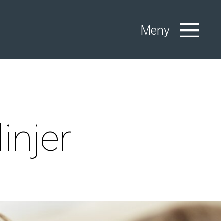
Meny
injer