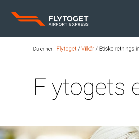
Flytoget
Vilkår
Etiske retningsli
Du er her
:
Flytogets e