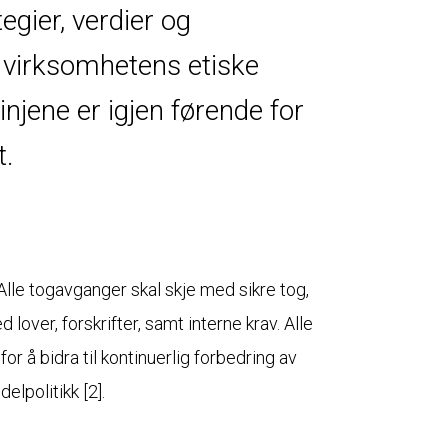
egier, verdier og
r virksomhetens etiske
linjene er igjen førende for
t.
. Alle togavganger skal skje med sikre tog,
 lover, forskrifter, samt interne krav. Alle
for å bidra til kontinuerlig forbedring av
lpolitikk [2].