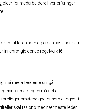
d gjelder for medarbeidere hvor erfaringer,
re.
te seg til foreninger og organisasjoner, samt
er innenfor gjeldende regelverk [6].
ing, må medarbeiderne unngå
g egeninteresse. Ingen må delta i
t foreligger omstendigheter som er egnet til
tilfeller skal tas opp med nærmeste leder.