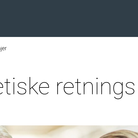
njer
tiske retningsl